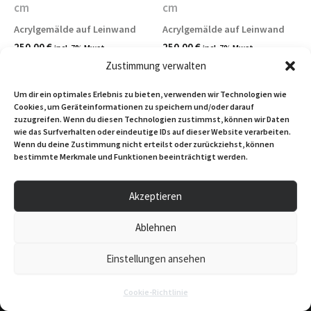
cm
cm
Acrylgemälde auf Leinwand
Acrylgemälde auf Leinwand
250,00
€
250,00
€
incl. 7% Mwst.
incl. 7% Mwst.
Zustimmung verwalten
In den Warenkorb
In den Warenkorb
Um dir ein optimales Erlebnis zu bieten, verwenden wir Technologien wie
Cookies, um Geräteinformationen zu speichern und/oder darauf
zuzugreifen. Wenn du diesen Technologien zustimmst, können wir Daten
wie das Surfverhalten oder eindeutige IDs auf dieser Website verarbeiten.
Wenn du deine Zustimmung nicht erteilst oder zurückziehst, können
bestimmte Merkmale und Funktionen beeinträchtigt werden.
Akzeptieren
Ablehnen
Kontakt
AGB
Impressum
Datenschutzerklärung
Einstellungen ansehen
Cookie-Richtlinie (EU)
Cookie-Richtlinie